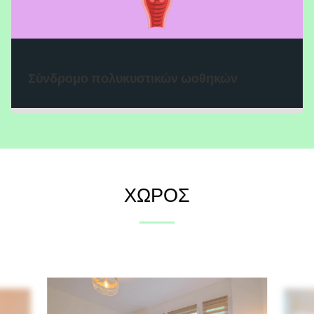
Σύνδρομο πολυκυστικών ωοθηκών
ΧΏΡΟΣ