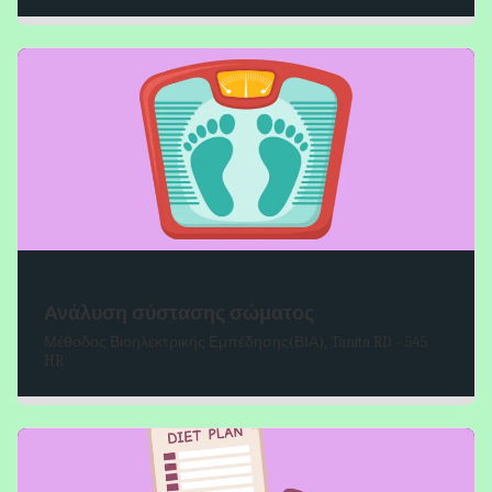
Ανάλυση σύστασης σώματος
Μέθοδος Βιοηλεκτρικής Εμπέδησης(ΒΙΑ), Tanita RD - 545
HR