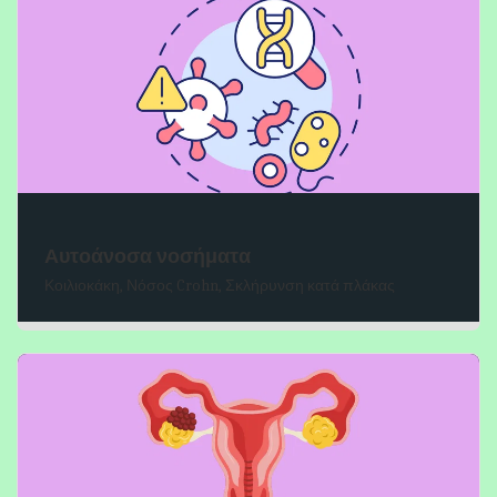
Αυτοάνοσα νοσήματα
Κοιλιοκάκη, Νόσος Crohn, Σκλήρυνση κατά πλάκας