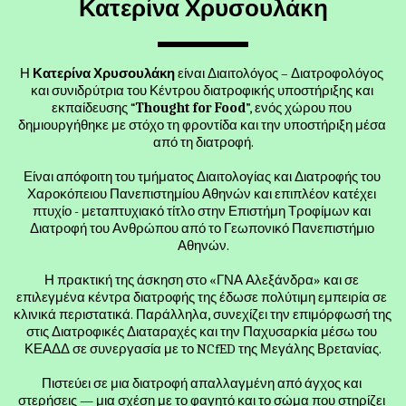
Κατερίνα Χρυσουλάκη
Η 
Κατερίνα 
Χρυσουλάκη 
είναι Διαιτολόγος – Διατροφολόγος 
και συνιδρύτρια του Κέντρου διατροφικής υποστήριξης και 
εκπαίδευσης “
Thought for Food
”, ενός χώρου που 
δημιουργήθηκε με στόχο τη φροντίδα και την υποστήριξη μέσα 
από τη διατροφή.
Είναι απόφοιτη του τμήματος Διαιτολογίας και Διατροφής του 
Χαροκόπειου Πανεπιστημίου Αθηνών και επιπλέον κατέχει 
πτυχίο - μεταπτυχιακό τίτλο στην Επιστήμη Τροφίμων και 
Διατροφή του Ανθρώπου από το Γεωπονικό Πανεπιστήμιο 
Αθηνών.
Η πρακτική της άσκηση στο «ΓΝΑ Αλεξάνδρα» και σε 
επιλεγμένα κέντρα διατροφής της έδωσε πολύτιμη εμπειρία σε 
κλινικά περιστατικά. Παράλληλα, συνεχίζει την επιμόρφωσή της 
στις Διατροφικές Διαταραχές και την Παχυσαρκία μέσω του 
ΚΕΑΔΔ σε συνεργασία με το NCfED της Μεγάλης Βρετανίας.
Πιστεύει σε μια διατροφή απαλλαγμένη από άγχος και 
στερήσεις — μια σχέση με το φαγητό και το σώμα που στηρίζει 