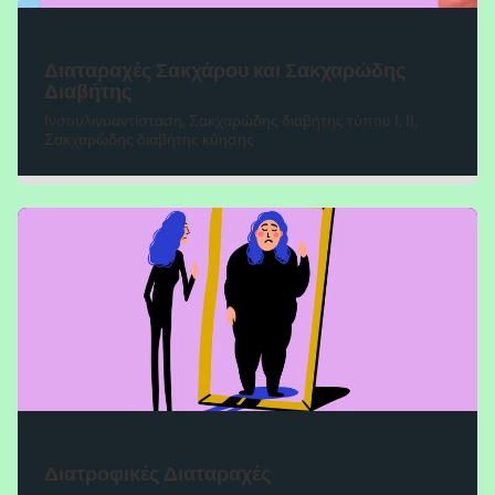
Διαταραχές Σακχάρου και Σακχαρώδης
Διαβήτης
Ινσουλινοαντίσταση, Σακχαρώδης διαβήτης τύπου Ι, ΙΙ,
Σακχαρώδης διαβήτης κύησης
Διατροφικές Διαταραχές