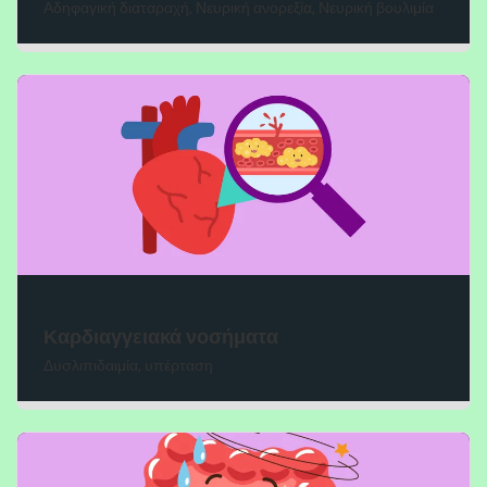
Αδηφαγική διαταραχή, Νευρική ανορεξία, Νευρική βουλιμία
Καρδιαγγειακά νοσήματα
Δυσλιπιδαιμία, υπέρταση